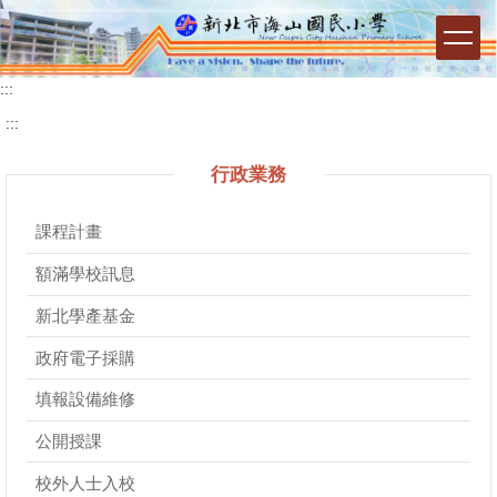
跳
到
主
要
:::
內
:::
容
區
行政業務
塊
課程計畫
額滿學校訊息
新北學產基金
政府電子採購
填報設備維修
公開授課
校外人士入校