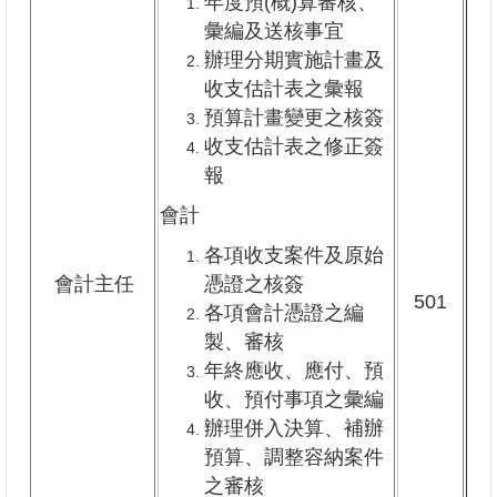
年度預(概)算審核、
彙編及送核事宜
辦理分期實施計畫及
收支估計表之彙報
預算計畫變更之核簽
收支估計表之修正簽
報
會計
各項收支案件及原始
會計主任
憑證之核簽
501
各項會計憑證之編
製、審核
年終應收、應付、預
收、預付事項之彙編
辦理併入決算、補辦
預算、調整容納案件
之審核