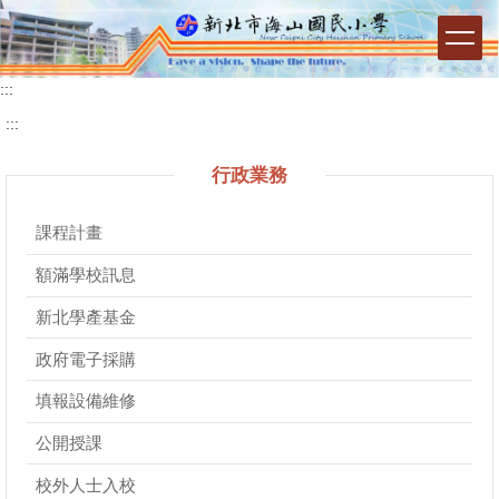
跳
到
主
要
:::
內
:::
容
區
行政業務
塊
課程計畫
額滿學校訊息
新北學產基金
政府電子採購
填報設備維修
公開授課
校外人士入校