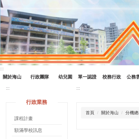
跳
到
主
要
內
容
區
塊
:::
關於海山
行政團隊
幼兒園
單一認證
校務行政
公務
:::
:::
行政業務
首頁
關於海山
分機總
課程計畫
額滿學校訊息